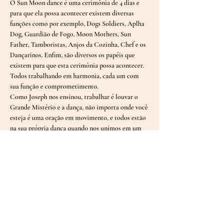
O Sun Moon dance é uma cerimônia de 4 dias e 
para que ela possa acontecer existem diversas 
funções como por exemplo, Dogs Soldiers, Aplha 
Dog, Guardião de Fogo, Moon Mothers, Sun 
Father, Tamboristas, Anjos da Cozinha, Chef e os 
Dançarinos. Enfim, são diversos os papéis que 
existem para que esta cerimônia possa acontecer. 
Todos trabalhando em harmonia, cada um com 
sua função e comprometimento.
Como Joseph nos ensinou, trabalhar é louvar o 
Grande Mistério e a dança, não importa onde você 
esteja é uma oração em movimento, e todos estão 
na sua própria dança quando nos unimos em um 
único propósito. Âncorar nosso lugar no mundo, 
trazendo equilíbrio, paz para nós e para o planeta. 
Não estamos dançando somente para o nosso eu, 
estamos dançando por todos por nós e por nossas 
gerações passadas e futuras, por todas as nossas 
relações.
Se você sente…
Show More